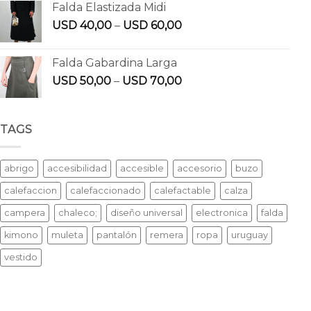
Falda Elastizada Midi
USD
40,00
–
USD
60,00
Falda Gabardina Larga
USD
50,00
–
USD
70,00
TAGS
abrigo
accesibilidad
accesible
accesorio
buzo
calefaccion
calefaccionado
calefactable
calza
campera
chaleco;
diseño universal
electronica
falda
kimono
muleta
pantalón
remera
ropa
uruguay
vestido