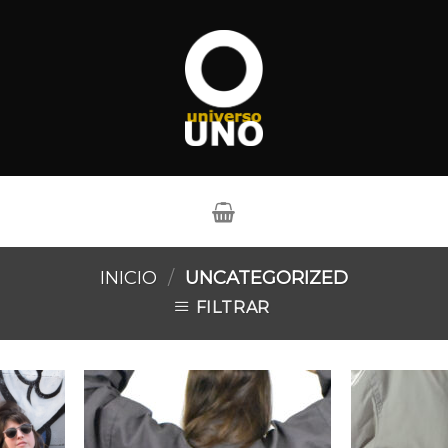
INICIO
/
UNCATEGORIZED
FILTRAR