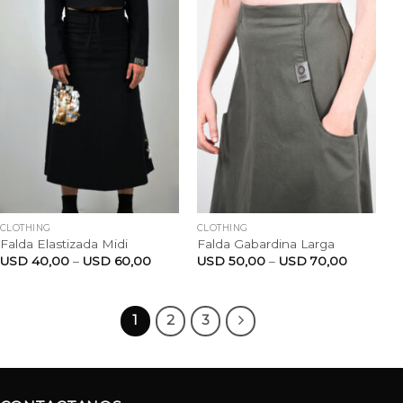
CLOTHING
CLOTHING
Falda Elastizada Midi
Falda Gabardina Larga
USD
40,00
–
USD
60,00
USD
50,00
–
USD
70,00
1
2
3