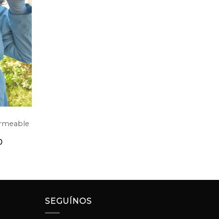
rmeable
a
0
SEGUÍNOS